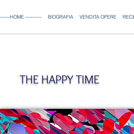
--------HOME -----------
BIOGRAFIA
VENDITA OPERE
REC
THE HAPPY TIME