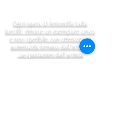
Ogni opera di Antonella Laila
Iannilli rimane un esemplare unico
e non ripetibile, con attestato di
autenticità firmato dall'artista.
.
Le quotazioni dell artista
Antonella Laila Iannilli possono
essere visionate nell'ATLANTE
D'ARTE CONTEMPORANEA DE
AGOSTINI oppure nella pagina del
sito -QUOTAZIONI - è indicato come
prendere visione delle quotazioni
attuali 2026
L'atlante è esposto in permanenza
alla 58 BIENNALE DI VENEZIA
nel Book Pavilion dei giardini.